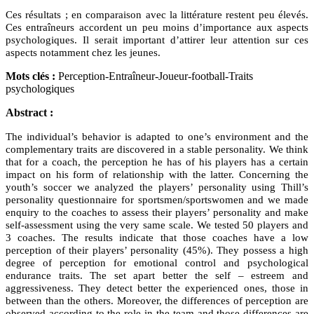
Ces résultats ; en comparaison avec la littérature restent peu élevés.
Ces entraîneurs accordent un peu moins d’importance aux aspects
psychologiques. Il serait important d’attirer leur attention sur ces
aspects notamment chez les jeunes.
Mots clés :
Perception-Entraîneur-Joueur-football-Traits
psychologiques
Abstract :
The individual’s behavior is adapted to one’s environment and the
complementary traits are discovered in a stable personality. We think
that for a coach, the perception he has of his players has a certain
impact on his form of relationship with the latter. Concerning the
youth’s soccer we analyzed the players’ personality using Thill’s
personality questionnaire for sportsmen/sportswomen and we made
enquiry to the coaches to assess their players’ personality and make
self-assessment using the very same scale. We tested 50 players and
3 coaches. The results indicate that those coaches have a low
perception of their players’ personality (45%). They possess a high
degree of perception for emotional control and psychological
endurance traits. The set apart better the self – estreem and
aggressiveness. They detect better the experienced ones, those in
between than the others. Moreover, the differences of perception are
observed according to the role in the team and those differences are